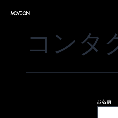
コ
ン
テ
ン
コンタ
ツ
へ
ス
キ
ッ
プ
お名前