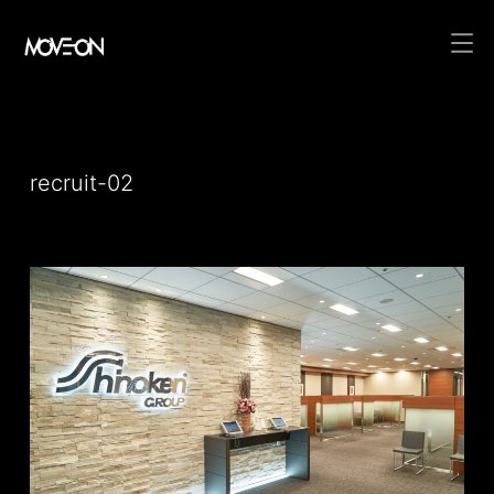
コ
ン
テ
recruit-02
ン
ツ
へ
ス
キ
ッ
プ