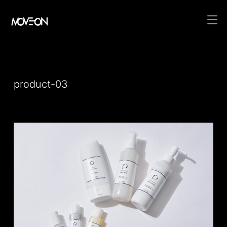
コ
ン
テ
product-03
ン
ツ
へ
ス
キ
ッ
プ