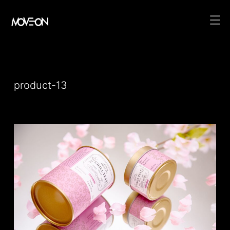
コ
ン
テ
product-13
ン
ツ
へ
ス
キ
ッ
プ