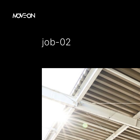
コ
ン
テ
ン
job-02
ツ
へ
ス
キ
ッ
プ