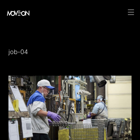
コ
ン
テ
job-04
ン
ツ
へ
ス
キ
ッ
プ