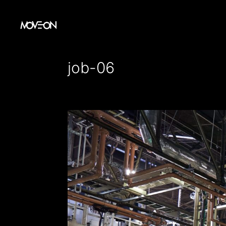
コ
ン
テ
ン
job-06
ツ
へ
ス
キ
ッ
プ