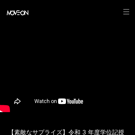
コ
ン
テ
ン
ツ
へ
ス
キ
ッ
プ
【素敵なサプライズ】令和 3 年度学位記授