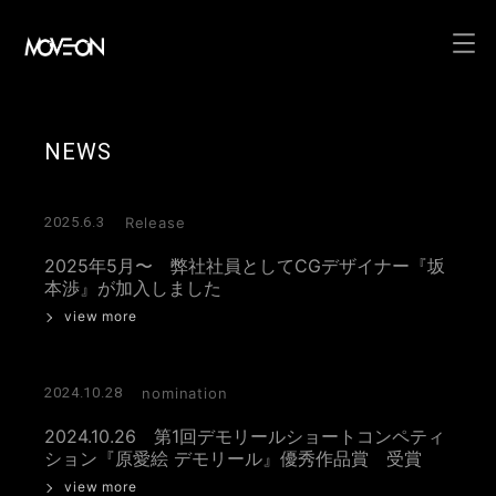
コ
ン
NEWS
テ
ン
2025.6.3
Release
ツ
2025年5月〜 弊社社員としてCGデザイナー『坂
へ
本渉』が加入しました
ス
view more
キ
ッ
2024.10.28
nomination
プ
2024.10.26 第1回デモリールショートコンペティ
ション『原愛絵 デモリール』優秀作品賞 受賞
view more