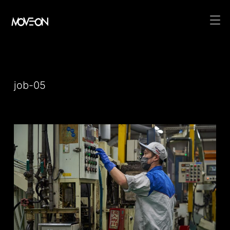
コ
ン
テ
job-05
ン
ツ
へ
ス
キ
ッ
プ