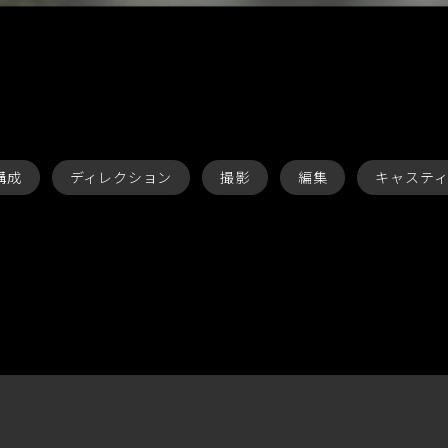
構成
ディレクション
撮影
編集
キャステ