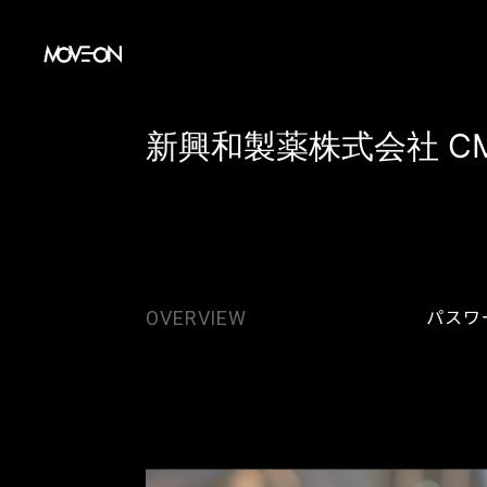
コ
ン
テ
ン
新興和製薬株式会社 C
ツ
へ
ス
キ
ッ
パスワ
OVERVIEW
プ