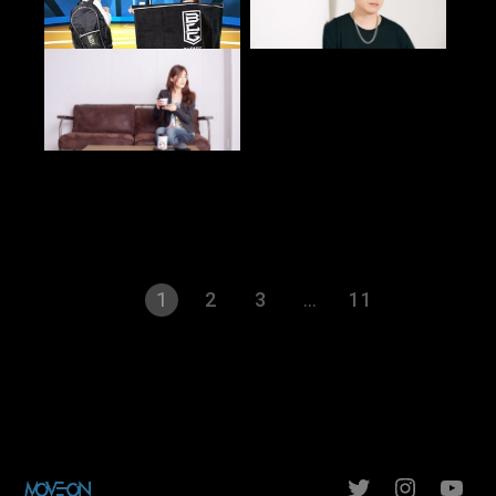
投
1
2
3
…
11
稿
の
ペ
Twitter
Instagr
Yo