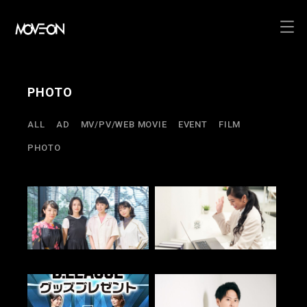
コ
ン
PHOTO
テ
ン
ALL
AD
MV/PV/WEB MOVIE
EVENT
FILM
ツ
PHOTO
へ
ス
キ
ッ
プ