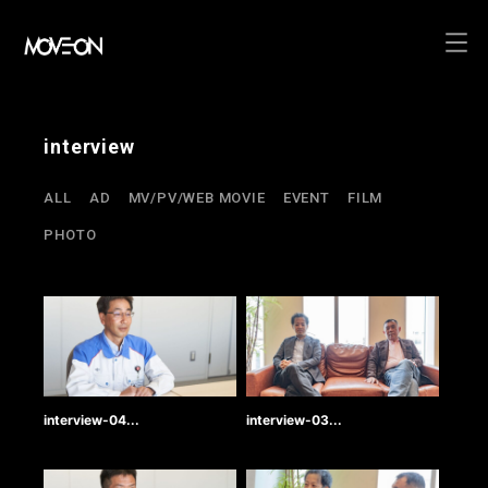
コ
ン
interview
テ
ン
ALL
AD
MV/PV/WEB MOVIE
EVENT
FILM
ツ
PHOTO
へ
ス
キ
ッ
プ
interview-04...
interview-03...