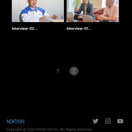
interview-02...
interview-01...
投
1
2
稿
の
ペ
Twitter
Instagr
Yo
ー
Copyright @ 2022 MOVE-ON Inc. All Rights Reserved.